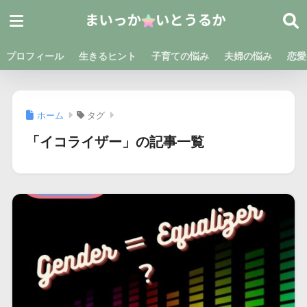
プロフィール
生きるヒント
子育ての悩み
夫婦の悩み
恋愛
ホーム
タグ
「イコライザー」の記事一覧