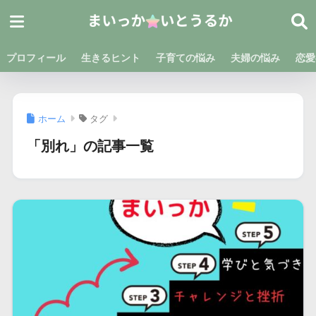
プロフィール
生きるヒント
子育ての悩み
夫婦の悩み
恋愛
ホーム
タグ
「別れ」の記事一覧