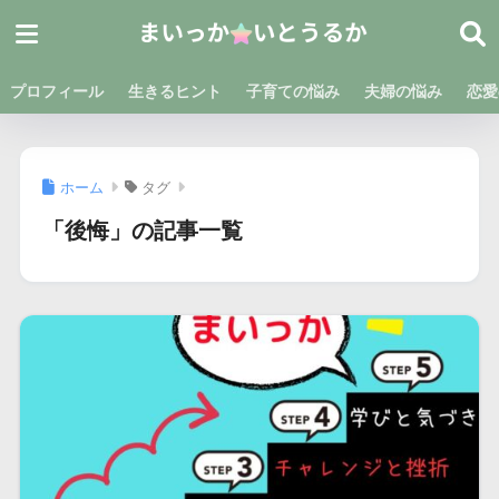
プロフィール
生きるヒント
子育ての悩み
夫婦の悩み
恋愛
ホーム
タグ
「後悔」の記事一覧